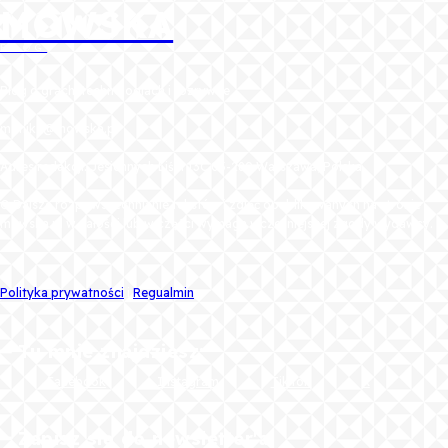
MOWSKA
BLOG
Blog o grach, technologiach i rozrywce
monika@mowska.pl
Adres redakcji: Jesiennych Liści 13C 03-289 Warszawa, Polska
© Dalsze rozpowszechnianie tekstów i zdjęć opublikowanych na stronie
mowska.pl w całości lub w części wymaga wcześniejszej zgody wydawcy.
Polityka prywatności
i
Regualmin
━ Tu mnie znajdziesz:
Facebook
Instagram
TikTok
X
━ Zapisz się do newsletter'a