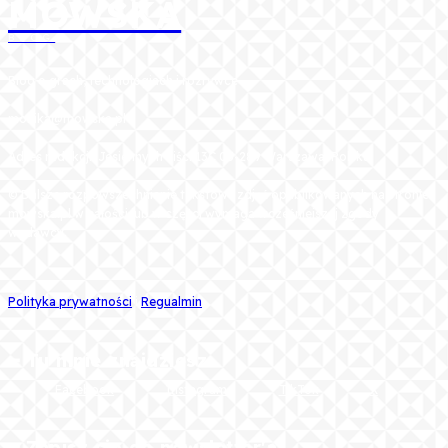
MOWSKA
BLOG
Blog o grach, technologiach i rozrywce
monika@mowska.pl
Adres redakcji: Jesiennych Liści 13C 03-289 Warszawa, Polska
© Dalsze rozpowszechnianie tekstów i zdjęć opublikowanych na stronie
mowska.pl w całości lub w części wymaga wcześniejszej zgody
wydawcy.
Polityka prywatności
i
Regualmin
━ Tu mnie znajdziesz:
Facebook
Instagram
TikTok
X
━ Zapisz się do newsletter'a