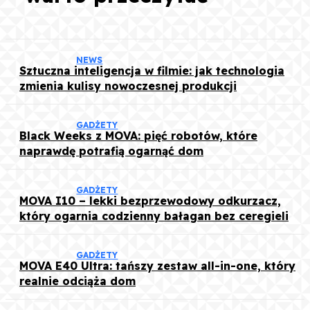
NEWS
Sztuczna inteligencja w filmie: jak technologia
zmienia kulisy nowoczesnej produkcji
GADŻETY
Black Weeks z MOVA: pięć robotów, które
naprawdę potrafią ogarnąć dom
GADŻETY
MOVA I10 – lekki bezprzewodowy odkurzacz,
który ogarnia codzienny bałagan bez ceregieli
GADŻETY
MOVA E40 Ultra: tańszy zestaw all-in-one, który
realnie odciąża dom