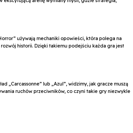
 ekscytującą arenę wymiany myśli, gdzie strategia,
Horror” używają mechaniki opowieści, która polega na
rozwój historii. Dzięki takiemu podejściu każda gra jest
kład „Carcassonne” lub „Azul”, widzimy, jak gracze muszą
ywania ruchów przeciwników, co czyni takie gry niezwykle