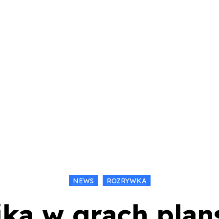
KA
GADŻETY
LIFESTYLE
KONTAKT
NEWS
ROZRYWKA
ka w grach pla