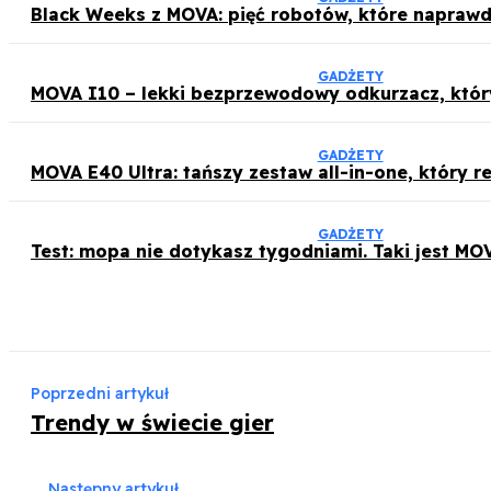
Black Weeks z MOVA: pięć robotów, które naprawd
GADŻETY
MOVA I10 – lekki bezprzewodowy odkurzacz, który
GADŻETY
MOVA E40 Ultra: tańszy zestaw all-in-one, który r
GADŻETY
Test: mopa nie dotykasz tygodniami. Taki jest MOV
Poprzedni artykuł
Trendy w świecie gier
Następny artykuł