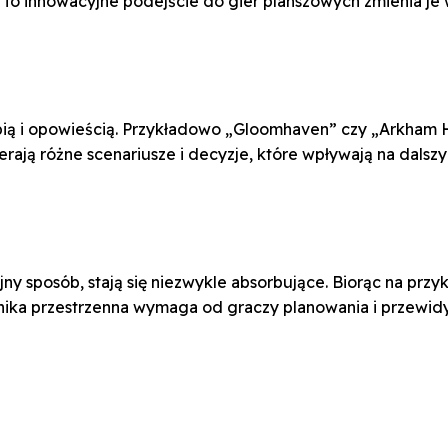
To innowacyjne podejście do gier planszowych zmienia je w
ębią i opowieścią. Przykładowo „Gloomhaven” czy „Arkham 
erają różne scenariusze i decyzje, które wpływają na dalszy 
ny sposób, stają się niezwykle absorbujące. Biorąc na przy
hanika przestrzenna wymaga od graczy planowania i przewid