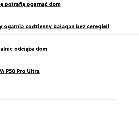
ę potrafią ogarnąć dom
 ogarnia codzienny bałagan bez ceregieli
ealnie odciąża dom
A P50 Pro Ultra