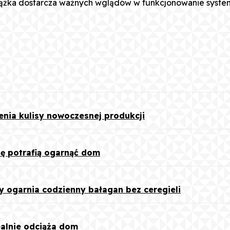
 książka dostarcza ważnych wglądów w funkcjonowanie system
iał
Facebook
X
Pinterest
WhatsAp
ienia kulisy nowoczesnej produkcji
ę potrafią ogarnąć dom
 ogarnia codzienny bałagan bez ceregieli
ealnie odciąża dom