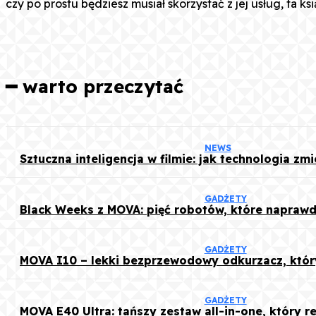
czy po prostu będziesz musiał skorzystać z jej usług, ta
Udz
━ warto przeczytać
NEWS
Sztuczna inteligencja w filmie: jak technologia zm
GADŻETY
Black Weeks z MOVA: pięć robotów, które naprawd
GADŻETY
MOVA I10 – lekki bezprzewodowy odkurzacz, który
GADŻETY
MOVA E40 Ultra: tańszy zestaw all-in-one, który r