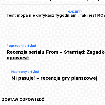
GADŻETY
Test: mopa nie dotykasz tygodniami. Taki jest MOV
Poprzedni artykuł
Recenzja serialu From – Stamtąd: Zagad
opowieść
Następny artykuł
Mi pasuje! – recenzja gry planszowej
ZOSTAW ODPOWIEDŹ