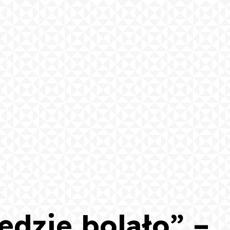
ędzie bolało” –