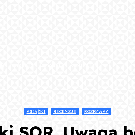
KA
GADŻETY
LIFESTYLE
KONTAKT
KSIĄŻKI
RECENZJE
ROZRYWKA
ki SOR. Uwaga b