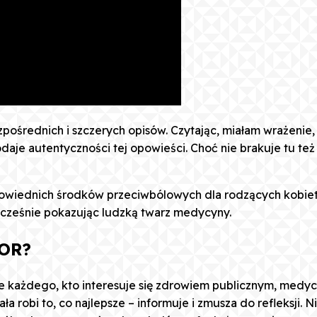
ezpośrednich i szczerych opisów. Czytając, miałam wrażenie,
odaje autentyczności tej opowieści. Choć nie brakuje tu te
powiednich środków przeciwbólowych dla rodzących kobiet w
nocześnie pokazując ludzką twarz medycyny.
SOR?
łce każdego, kto interesuje się zdrowiem publicznym, medyc
ła robi to, co najlepsze – informuje i zmusza do refleksji.