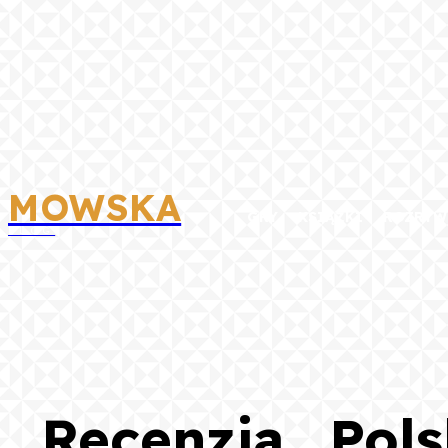
MOWSKA
GRY
KSIĄŻKI
ROZRYW
BLOG
Recenzja „Pols