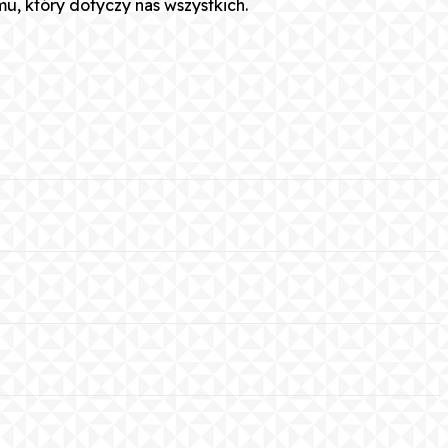
u, który dotyczy nas wszystkich.
p