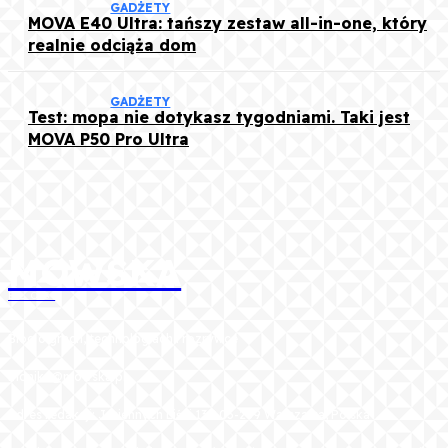
GADŻETY
MOVA E40 Ultra: tańszy zestaw all-in-one, który
realnie odciąża dom
GADŻETY
Test: mopa nie dotykasz tygodniami. Taki jest
MOVA P50 Pro Ultra
MOWSKA
BLOG
Blog o grach, technologiach i rozrywce
monika@mowska.pl
Adres redakcji: Jesiennych Liści 13C 03-289 Warszawa, Polska