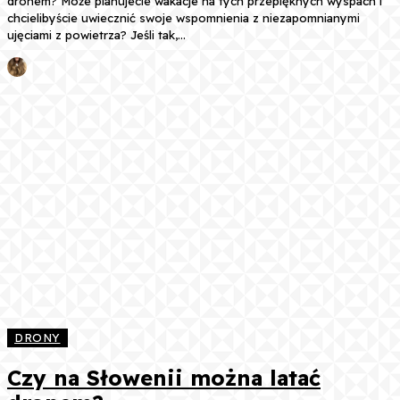
dronem? Może planujecie wakacje na tych przepięknych wyspach i
chcielibyście uwiecznić swoje wspomnienia z niezapomnianymi
ujęciami z powietrza? Jeśli tak,...
DRONY
Czy na Słowenii można latać