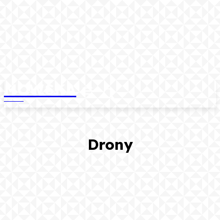
MOWSKA
BLOG
Drony
GADŻETY
GRY
KSIĄŻKI
LIFESTYLE