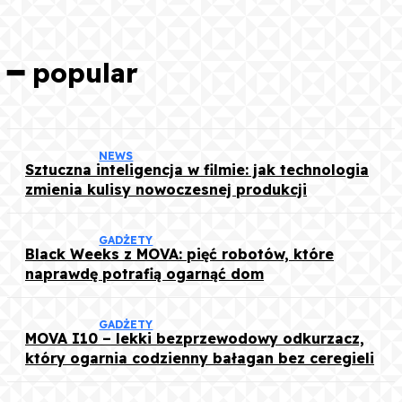
━ popular
NEWS
Sztuczna inteligencja w filmie: jak technologia
zmienia kulisy nowoczesnej produkcji
GADŻETY
Black Weeks z MOVA: pięć robotów, które
naprawdę potrafią ogarnąć dom
GADŻETY
MOVA I10 – lekki bezprzewodowy odkurzacz,
który ogarnia codzienny bałagan bez ceregieli