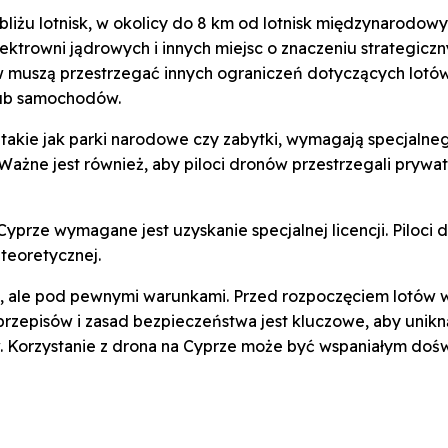
bliżu lotnisk, w okolicy do 8 km od lotnisk międzynarodowy
trowni jądrowych i innych miejsc o znaczeniu strategiczn
 muszą przestrzegać innych ograniczeń dotyczących lotów,
lub samochodów.
, takie jak parki narodowe czy zabytki, wymagają specjaln
żne jest również, aby piloci dronów przestrzegali prywatno
Cyprze wymagane jest uzyskanie specjalnej licencji. Piloci
teoretycznej.
 ale pod pewnymi warunkami. Przed rozpoczęciem lotów war
e przepisów i zasad bezpieczeństwa jest kluczowe, aby uni
 Korzystanie z drona na Cyprze może być wspaniałym dośw
iał
Facebook
X
Pinterest
WhatsAp