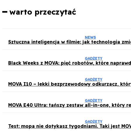
━ warto przeczytać
NEWS
Sztuczna inteligencja w filmie: jak technologia zm
GADŻETY
Black Weeks z MOVA: pięć robotów, które naprawd
GADŻETY
MOVA I10 – lekki bezprzewodowy odkurzacz, który
GADŻETY
MOVA E40 Ultra: tańszy zestaw all-in-one, który r
GADŻETY
Test: mopa nie dotykasz tygodniami. Taki jest MOV