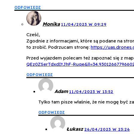
ODPOWIEDZ
Monika
11/04/2023 W 09:29
Cześć,
Zgodnie z informacjami, które są podane na stro
to zrobić. Podrzucam stronę:
https://uas.drones
Przed wyjazdem polecam też zapoznać się z mapk
QEz0ZSerTdxdItJhF-Ruqe&ll=34.9301266779660
ODPOWIEDZ
Adam
11/04/2023 W 13:52
Tylko tam pisze właśnie, że nie mogę być z
ODPOWIEDZ
Łukasz
26/04/2023 W 23:26