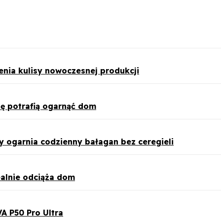
ienia kulisy nowoczesnej produkcji
ę potrafią ogarnąć dom
 ogarnia codzienny bałagan bez ceregieli
ealnie odciąża dom
A P50 Pro Ultra