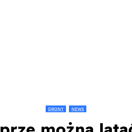
KA
GADŻETY
LIFESTYLE
KONTAKT
DRONY
NEWS
prze można lat