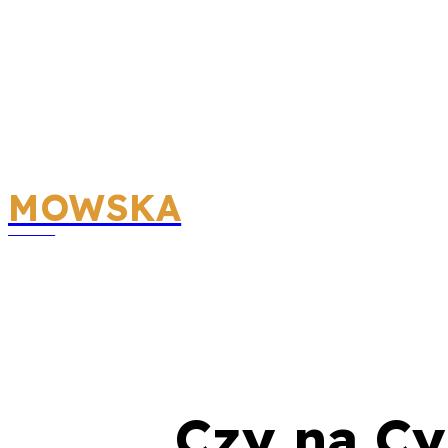
MOWSKA
GRY
KSIĄŻKI
ROZRYW
BLOG
Czy na Cy