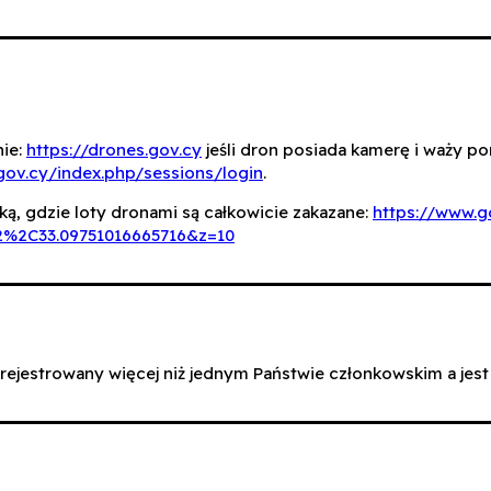
nie:
https://drones.gov.cy
jeśli dron posiada kamerę i waży pon
.gov.cy/index.php/sessions/login
.
ą, gdzie loty dronami są całkowicie zakazane:
https://www.
2%2C33.09751016665716&z=10
arejestrowany więcej niż jednym Państwie członkowskim a jest 